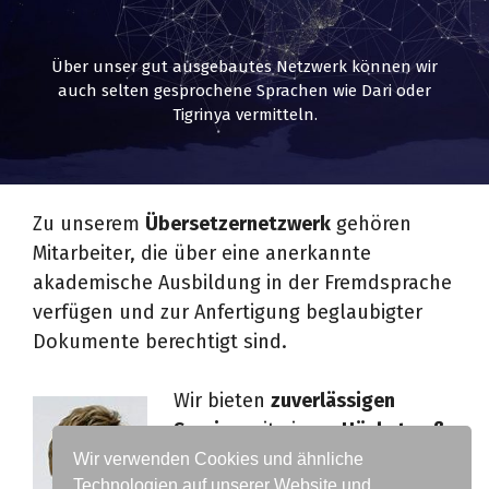
Über unser gut ausgebautes Netzwerk können wir
auch selten gesprochene Sprachen wie Dari oder
Tigrinya vermitteln.
Zu unserem
Übersetzernetzwerk
gehören
Mitarbeiter, die über eine anerkannte
akademische Ausbildung in der Fremdsprache
verfügen und zur Anfertigung beglaubigter
Dokumente berechtigt sind.
Wir bieten
zuverlässigen
Service
mit einem
Höchstmaß
an Professionalität
. Dabei sind
Wir verwenden Cookies und ähnliche
Technologien auf unserer Website und
absolute Diskretion
und der